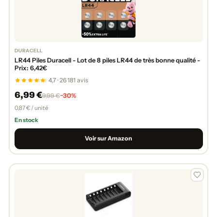
DURACELL
LR44 Piles Duracell - Lot de 8 piles LR44 de très bonne qualité -
Prix: 6,42€
4,7 · 26 181 avis
6,99 €
−30%
9,99 €
0,87 € / unité
En stock
Voir sur Amazon