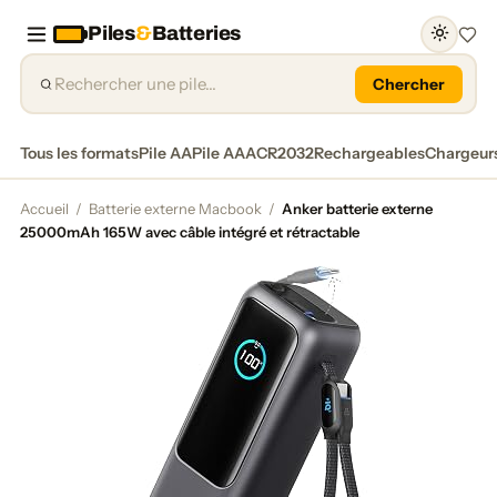
Piles
&
Batteries
Favor
Chercher
Tous les formats
Pile AA
Pile AAA
CR2032
Rechargeables
Chargeur
Accueil
/
Batterie externe Macbook
/
Anker batterie externe
25000mAh 165W avec câble intégré et rétractable