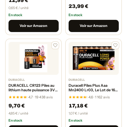
12,99 €
23,99 €
0,65 € / unité
En stock
En stock
Voir sur Amazon
Voir sur Amazon
DURACELL
DURACELL
DURACELL CR123 Piles au
Duracell Piles Plus Aaa
lithium haute puissance 3V
Mn2400 Lr03, Le Lot de 16
(CR123A / CR17345) (lot de
Piles
4,7 · 19 438 avis
4,6 · 1 162 avis
2) – longue durée – Pour
appareils photos, lampes de
9,70 €
17,18 €
poche, détecteurs de fumée
4,85 € / unité
1,07 € / unité
En stock
En stock