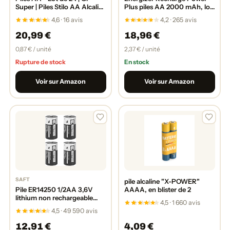
Super | Piles Stilo AA Alcaline
Plus piles AA 2000 mAh, lot
de 1,5 V/LR06 - Longue
de 8 pré-chargées
4,6 · 16 avis
4,2 · 265 avis
durée de Vie
20,99 €
18,96 €
0,87 € / unité
2,37 € / unité
Rupture de stock
En stock
Voir sur Amazon
Voir sur Amazon
SAFT
pile alcaline "X-POWER"
Pile ER14250 1/2AA 3,6V
AAAA, en blister de 2
lithium non rechargeable
4,5 · 1 660 avis
pour collier chien Dogwatch
4,5 · 49 590 avis
(lot de 4)
12,91 €
4,09 €