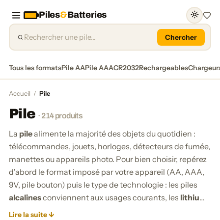
Piles
&
Batteries
Favor
Chercher
Tous les formats
Pile AA
Pile AAA
CR2032
Rechargeables
Chargeur
Accueil
/
Pile
Pile
· 214 produits
La
pile
alimente la majorité des objets du quotidien :
télécommandes, jouets, horloges, détecteurs de fumée,
manettes ou appareils photo. Pour bien choisir, repérez
d'abord le format imposé par votre appareil (AA, AAA,
9V, pile bouton) puis le type de technologie : les piles
alcalines
conviennent aux usages courants, les
lithium
durent plus longtemps et supportent mieux le froid et