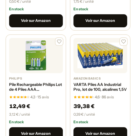
0,50 € / unité
1,75 € / unité
En stock
En stock
Voir sur Amazon
Voir sur Amazon
PHILIPS
AMAZON BASICS
Pile Rechargeable Philips Lot
VARTA Piles AA Industrial
de 4 Piles AAA
Pro, lot de 100, alcalines 1,5V
rechargeables
4,3 · 15 avis
4,6 · 86 avis
12,49 €
39,38 €
3,12 € / unité
0,39 € / unité
En stock
En stock
Voir sur Amazon
Voir sur Amazon