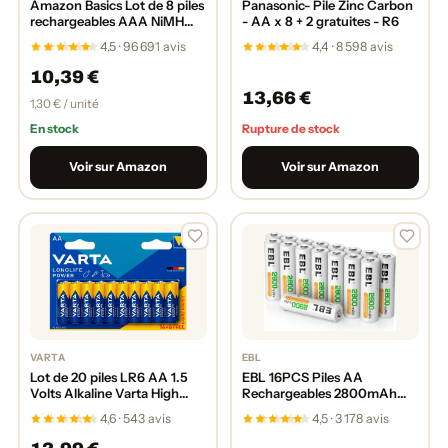
Amazon Basics Lot de 8 piles
Panasonic- Pile Zinc Carbon
rechargeables AAA NiMH
- AA x 8 + 2 gratuites - R6
haute capacité, 850 mAh, 1,2
4,5 · 96 691 avis
4,4 · 8 598 avis
V, rechargeables 500 fois,
préchargées
10,39 €
13,66 €
1,30 € / unité
En stock
Rupture de stock
Voir sur Amazon
Voir sur Amazon
VARTA
EBL
Lot de 20 piles LR6 AA 1.5
EBL 16PCS Piles AA
Volts Alkaline Varta High
Rechargeables 2800mAh
Energy 2023
1,2V Ni-MH, Longue Durée
4,6 · 543 avis
4,5 · 3 178 avis
avec Boîte de Stockage