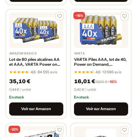
−16%
AMAZON BASICS
VARTA
Lot de 80 piles alcalines AA
VARTA Piles AAA, lot de 40,
et AAA, VARTA Power on
Power on Demand,
Demand, emballage
Alcalines, 1,5V, emballage
4,6 · 84 555 avis
4,6 · 13 596 avis
écologique
écologique, pour accessoires
informatiques, Smart Home,
35,10 €
16,01 €
−16%
18,99 €
lampes de poche, Ma...
0,44 € / unité
0,40 € / unité
En stock
En stock
Voir sur Amazon
Voir sur Amazon
−22%