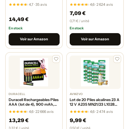
piles (MX2400/MINI
Demand, Lithium, 3V,
4,7 · 35 avis
4,6 · 2 624 avis
STYLO/MICRO)
emballage sécurisé pour les
enfants, pour appareils
7,09 €
Smart Home, clés de voitures
14,49 €
[Exclusif sur Amazon]
0,71 € / unité
En stock
En stock
Voir sur Amazon
Voir sur Amazon
DURACELL
AVMZVO
Duracell Rechargeables Piles
Lot de 20 Piles alcalines 23 A
AAA (lot de 4), 900 mAh,
12 V A23S MN21/23 L1028
NiMH, pré-chargées, Longue
A23 12 V
4,6 · 22 666 avis
4,6 · 2 474 avis
durée, un packaging
recyclable 0% plastique
13,29 €
9,99 €
3,32 € / unité
0,50 € / unité