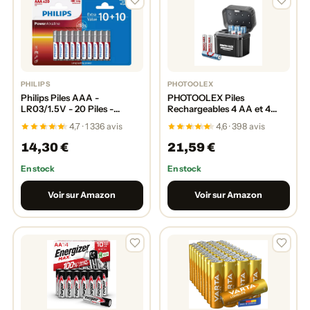
PHILIPS
PHOTOOLEX
Philips Piles AAA -
PHOTOOLEX Piles
LR03/1.5V - 20 Piles -
Rechargeables 4 AA et 4
Alcalines
AAA Lithium avec Chargeur
4,7 · 1 336 avis
4,6 · 398 avis
Hybride, 1,5V Triple A &
Double A Batteries
14,30 €
21,59 €
Rechargeables, Li-ION Piles
avec Chargeur Ni-
En stock
En stock
MH/Lithium Hybride et Boîte
de Stockage
Voir sur Amazon
Voir sur Amazon