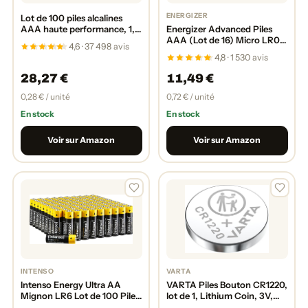
ENERGIZER
Lot de 100 piles alcalines
AAA haute performance, 1,5
Energizer Advanced Piles
V, 10 ans
AAA (Lot de 16) Micro LR03
4,6 · 37 498 avis
Alcaline 1,5 V - Haute
4,8 · 1 530 avis
Performance -
Télécommandes, Jouets et
28,27 €
11,49 €
Électroniques - Made in EU -
Emballage 0% Plastique -
0,28 € / unité
0,72 € / unité
Conservation 10 Ans
En stock
En stock
Voir sur Amazon
Voir sur Amazon
INTENSO
VARTA
Intenso Energy Ultra AA
VARTA Piles Bouton CR1220,
Mignon LR6 Lot de 100 Piles
lot de 1, Lithium Coin, 3V,
alcalines
emballage sécurisé pour les