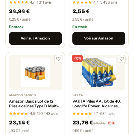
4,7 · 1 311 avis
4,7 · 3 496 avis
enfants, pour petits appareils
électroniques - clés de
24,94 €
2,55 €
voiture, télécommandes,
balances
0,25 € / unité
2,55 € / unité
En stock
En stock
Voir sur Amazon
Voir sur Amazon
−15%
AMAZON BASICS
VARTA
Amazon Basics Lot de 12
VARTA Piles AA, lot de 40,
Piles alcalines Type D Multi-
Longlife Power, Alcalines,
Usage, 1,5 V, durée de
1,5V, adaptées aux jouets,
4,6 · 150 443 avis
4,7 · 684 avis
Conservation de 5 Ans
souris sans fil, lampes de
poche, Made in Germany
23,14 €
23,76 €
−15%
27,99 €
1,93 € / unité
0,59 € / unité