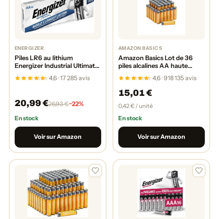
ENERGIZER
AMAZON BASICS
Piles LR6 au lithium
Amazon Basics Lot de 36
Energizer Industrial Ultimate
piles alcalines AA haute
(Import Royaume Uni)
performance, 1,5 V, durée de
4,6 · 17 285 avis
4,6 · 918 135 avis
conservation de 10 ans
15,01 €
20,99 €
−22%
26,93 €
0,42 € / unité
En stock
En stock
Voir sur Amazon
Voir sur Amazon