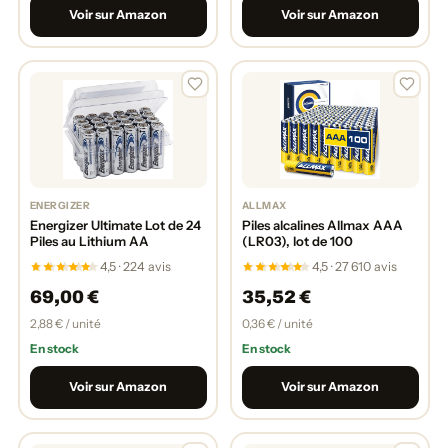
Voir sur Amazon
Voir sur Amazon
ENERGIZER
ALLMAX
Energizer Ultimate Lot de 24
Piles alcalines Allmax AAA
Piles au Lithium AA
(LR03), lot de 100
4,5 · 224 avis
4,5 · 27 610 avis
69,00 €
35,52 €
2,88 € / unité
0,36 € / unité
En stock
En stock
Voir sur Amazon
Voir sur Amazon