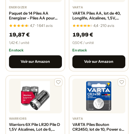
ENERGIZER
VARTA
Paquet de 14 Piles AA
VARTA Piles AA, lot de 40,
Energizer - Piles AA pour
Longlife, Alcalines, 1,5V,
télécommande, appareil
pour télécommandes, radios,
4,7 · 1 641 avis
4,4 · 210 avis
photo
horloges, Made in Germany
19,87 €
19,99 €
1,42 € / unité
0,50 € / unité
En stock
En stock
Voir sur Amazon
Voir sur Amazon
WARRIORS
VARTA
Warriors 6X Pile LR20 Pile D
VARTA Piles Bouton
1,5V Alcalines, Lot de 6,
CR2450, lot de 10, Power on
Jusqu’à 10 Ans de
Demand, Lithium, 3V,