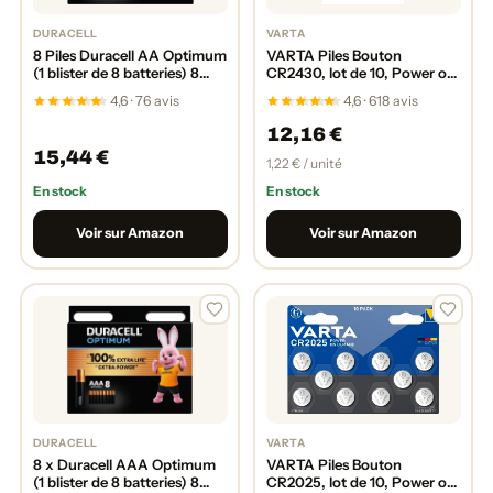
DURACELL
VARTA
8 Piles Duracell AA Optimum
VARTA Piles Bouton
(1 blister de 8 batteries) 8
CR2430, lot de 10, Power on
piles
Demand, Lithium, 3V,
4,6 · 76 avis
4,6 · 618 avis
(MX1500/STYLO/MIGNON)
emballage sécurisé pour les
enfants, pour les appareils
12,16 €
Smart Home, clés de voiture
15,44 €
et d'autres applications
1,22 € / unité
En stock
En stock
Voir sur Amazon
Voir sur Amazon
DURACELL
VARTA
8 x Duracell AAA Optimum
VARTA Piles Bouton
(1 blister de 8 batteries) 8
CR2025, lot de 10, Power on