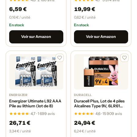
Énergie Longue durée -
Idéales pour Les appareils du
6,59 €
19,99 €
Quotidien - Emballage 100%
Recyclable [Exclusivité
0,16 € / unité
0,62 € / unité
Amazon]
En stock
En stock
Voir sur Amazon
Voir sur Amazon
ENERGIZER
DURACELL
Energizer Ultimate L92 AAA
Duracell Plus, Lot de 4 piles
Pile au lithium (lot de 8)
Alcalines Type 9V, 6LR61
[Amazon exclusive]
4,7 · 1 699 avis
4,6 · 15 909 avis
26,71 €
24,94 €
3,34 € / unité
6,24 € / unité