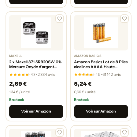
MAXELL
AMAZON BASICS
2 x Maxell 371 SR920SW 0%
Amazon Basics Lot de 8 Piles
Mercure Oxyde d'argent
alcalines AAAA Haute
Piles de Montre [Lot de 2]
Performance, 1,5 V, durée de
4,7 · 2 334 avis
4,5 · 61 142 avis
Conservation de 3 Ans
2,69 €
5,24 €
1,34 € / unité
0,66 € / unité
En stock
En stock
Voir sur Amazon
Voir sur Amazon