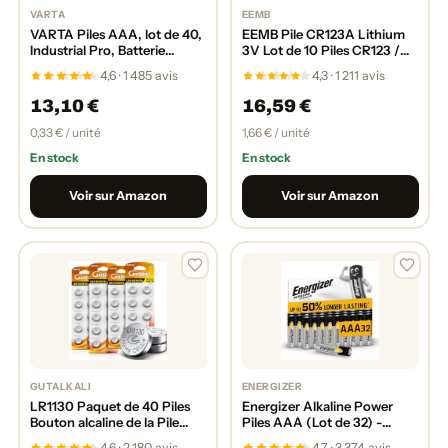
VARTA
EEMB
VARTA Piles AAA, lot de 40,
EEMB Pile CR123A Lithium
Industrial Pro, Batterie
3V Lot de 10 Piles CR123 /
Alcaline, 1,5V, pack de
CR123A / CR17345 1700
4,6 · 1 485 avis
4,3 · 1 211 avis
stockage en emballage
mAh Haute Performance
écologique, Made in
Batterie avec Protection PTC
13,10 €
16,59 €
Germany [Exclusif sur
pour Les Caméras Lampe de
Amazon]
Poche Jouet Alarme
0,33 € / unité
1,66 € / unité
Capteurs Intelligents etc
En stock
En stock
Voir sur Amazon
Voir sur Amazon
GUTALKALI
ENERGIZER
LR1130 Paquet de 40 Piles
Energizer Alkaline Power
Bouton alcaline de la Pile
Piles AAA (Lot de 32) -
AG10
Micro LR03 Alcalines 1,5 V -
4,6 · 2 180 avis
4,7 · 3 374 avis