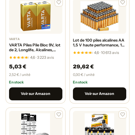
VARTA
Lot de 100 piles alcalines AA
VARTA Piles Pile Bloc 9V, lot
1,5 V haute performance, 10
de 2, Longlife, Alcalines,
ans de conservation
4,6 · 10 613 avis
pack de stockage, pour
4,6 · 3 223 avis
détecteurs de fumée,
alarmes incendie
5,03 €
29,62 €
2,52 € / unité
0,30 € / unité
En stock
En stock
Voir sur Amazon
Voir sur Amazon