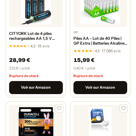
GP
CITYORK Lot de 4 piles
rechargeables AA 1,5 V
Piles AA - Lot de 40 Piles |
3000 mWh Lithium USB AA
GP Extra | Batteries Alcalines
4,2 · 19 avis
avec câble de charge de type
AA LR6 1,5v - Longue durée
4,5 · 17 086 avis
C
28,99 €
15,99 €
7,25 € / unité
0,40 € / unité
Rupture de stock
Rupture de stock
Voir sur Amazon
Voir sur Amazon