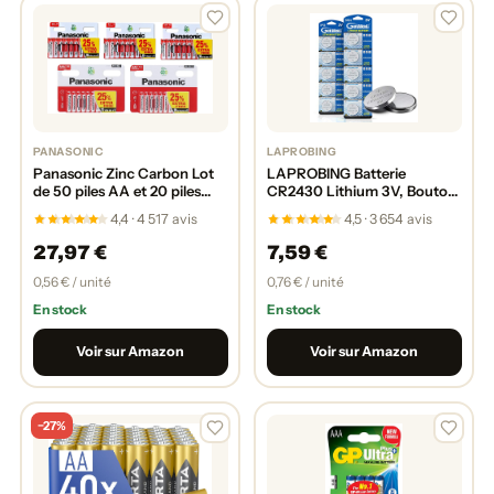
PANASONIC
LAPROBING
Panasonic Zinc Carbon Lot
LAPROBING Batterie
de 50 piles AA et 20 piles
CR2430 Lithium 3V, Bouton
AAA
de Pile Bouton électronique
4,4 · 4 517 avis
4,5 · 3 654 avis
(10 pièces)
27,97 €
7,59 €
0,56 € / unité
0,76 € / unité
En stock
En stock
Voir sur Amazon
Voir sur Amazon
−27%