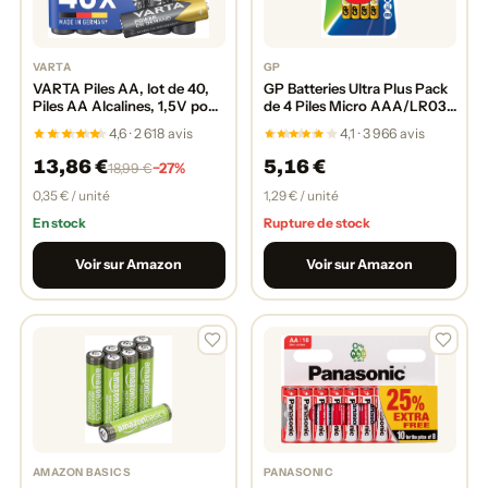
VARTA
GP
VARTA Piles AA, lot de 40,
GP Batteries Ultra Plus Pack
Piles AA Alcalines, 1,5V pour
de 4 Piles Micro AAA/LR03
accessoires informatiques,
/1,5 V
4,6 · 2 618 avis
4,1 · 3 966 avis
Smart Home, lampes de
poche
13,86 €
5,16 €
−27%
18,99 €
0,35 € / unité
1,29 € / unité
En stock
Rupture de stock
Voir sur Amazon
Voir sur Amazon
AMAZON BASICS
PANASONIC