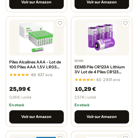
Voir sur Amazon
Voir sur Amazon
EEMB
Piles Alcalines AAA - Lot de
100 Piles AAA 1,5V LR03
EEMB Pile CR123A Lithium
Piles AAA -1200mAh -
3V Lot de 4 Piles CR123
4,6 · 637 avis
Batteries AAA pour Le
CR123A CR17345 1700 mAh
4,5 · 2 931 avis
Quotidien, Ultra Alcalines
Longue Durée Haute
Piles Anti-Fuite, Anti-C...
Performance pour Lampe de
25,99 €
10,29 €
Poche, Instrument
Intelligent, Microphone etc
0,26 € / unité
2,57 € / unité
En stock
En stock
Voir sur Amazon
Voir sur Amazon