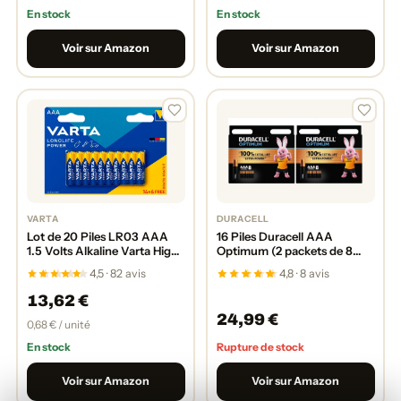
En stock
En stock
Voir sur Amazon
Voir sur Amazon
VARTA
DURACELL
Lot de 20 Piles LR03 AAA
16 Piles Duracell AAA
1.5 Volts Alkaline Varta High
Optimum (2 packets de 8
Energy 2023
batteries)
4,5 · 82 avis
4,8 · 8 avis
13,62 €
24,99 €
0,68 € / unité
En stock
Rupture de stock
Voir sur Amazon
Voir sur Amazon