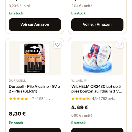
3,23 € / unité
2,04 € / unité
En stock
En stock
Voir sur Amazon
Voir sur Amazon
DURACELL
WILHELM
Duracell - Pile Alcaline - 9V x
WILHELM CR2430 Lot de 5
2 - Plus (6LR61)
piles bouton au lithium 3 V
270 mAh Ø 24,3 x 3 mm
4,7 · 4 584 avis
4,5 · 1 782 avis
4,49 €
8,30 €
0,90 € / unité
En stock
En stock