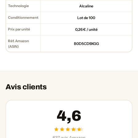
Technologie
Alcaline
Conditionnement
Lot de 100
Prix par unité
0,26 € / unité
Réf. Amazon
B0D5CD9XGG
(ASIN)
Avis clients
4,6
637 avis Amazon