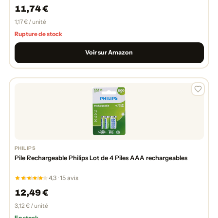
11,74 €
1,17 € / unité
Rupture de stock
Voir sur Amazon
PHILIPS
Pile Rechargeable Philips Lot de 4 Piles AAA rechargeables
4,3 · 15 avis
12,49 €
3,12 € / unité
En stock