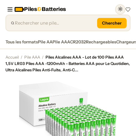
Piles
&
Batteries
Favor
Chercher
Tous les formats
Pile AA
Pile AAA
CR2032
Rechargeables
Chargeur
Accueil
/
Pile AAA
/
Piles Alcalines AAA - Lot de 100 Piles AAA
1,5V LR03 Piles AAA -1200mAh - Batteries AAA pour Le Quotidien,
Ultra Alcalines Piles Anti-Fuite, Anti-C...