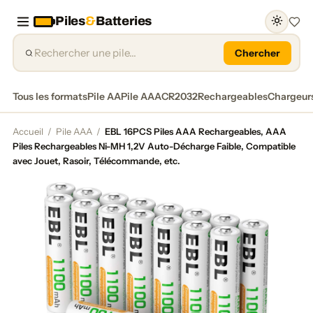
Piles
&
Batteries
Favor
Chercher
Tous les formats
Pile AA
Pile AAA
CR2032
Rechargeables
Chargeur
Accueil
/
Pile AAA
/
EBL 16PCS Piles AAA Rechargeables, AAA
Piles Rechargeables Ni-MH 1,2V Auto-Décharge Faible, Compatible
avec Jouet, Rasoir, Télécommande, etc.