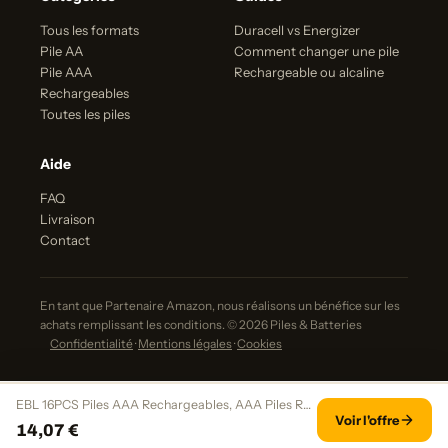
Tous les formats
Duracell vs Energizer
Pile AA
Comment changer une pile
Pile AAA
Rechargeable ou alcaline
Rechargeables
Toutes les piles
Aide
FAQ
Livraison
Contact
En tant que Partenaire Amazon, nous réalisons un bénéfice sur les
achats remplissant les conditions. © 2026 Piles & Batteries
Confidentialité
·
Mentions légales
·
Cookies
EBL 16PCS Piles AAA Rechargeables, AAA Piles Rechargeables Ni-MH 1,2V Auto-Décharge Faible, Compatible avec Jouet, Rasoir, Télécommande, etc.
Voir l'offre
14,07 €