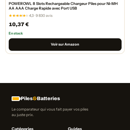
POWEROWL 8 Slots Rechargeable Chargeur Piles pour Ni-MH
AA AAA Charge Rapide avec Port USB
4,3 · 9 830 avis
10,37 €
En stock
Voir sur Amazon
Piles
&
Batteries
Le comparateur qui vous fait payer vos piles
au juste prix.
Catégories
Guides