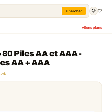
Chercher
Favoris
Bons plans
80 Piles AA et AAA -
nes AA + AAA
 avis