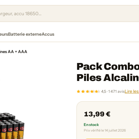
eurs
Batterie externe
Accus
lines AA + AAA
Pack Combo 
Piles Alcali
Lire les
4,5 · 1 471 avis
13,99 €
En stock
Prix vérifié le 14 juillet 2026