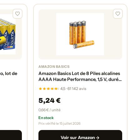
AMAZON BASICS
o, lot de
Amazon Basics Lot de 8 Piles alcalines
AAAA Haute Performance, 1,5 V, durée
de Conservation de 3 Ans
4,5 · 61 142 avis
5,24 €
0,66 € / unité
En stock
Prix vérifié le 15 juillet 2026
Voir sur Amazon