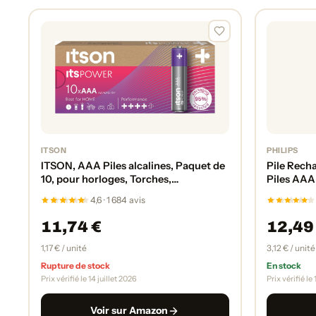
ITSON
PHILIPS
ITSON, AAA Piles alcalines, Paquet de
Pile Recha
10, pour horloges, Torches,
Piles AAA
télécommandes, Emballage sans
4,6 · 1 684 avis
Plastique, LR03IPO/10CB
11,74 €
12,49
1,17 € / unité
3,12 € / unité
Rupture de stock
En stock
Prix vérifié le 14 juillet 2026
Prix vérifié le
Voir sur Amazon