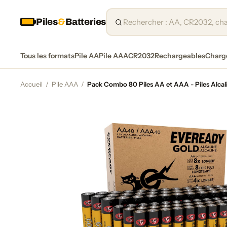
Piles
&
Batteries
Tous les formats
Pile AA
Pile AAA
CR2032
Rechargeables
Charg
Accueil
/
Pile AAA
/
Pack Combo 80 Piles AA et AAA - Piles Alca