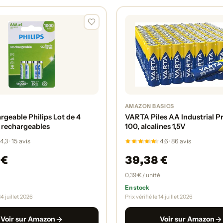
AMAZON BASICS
rgeable Philips Lot de 4
VARTA Piles AA Industrial Pr
 rechargeables
100, alcalines 1,5V
4,3 · 15 avis
4,6 · 86 avis
 €
39,38 €
0,39 € / unité
En stock
 14 juillet 2026
Prix vérifié le 14 juillet 2026
Voir sur Amazon
Voir sur Amazon