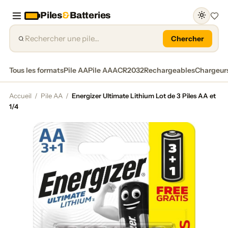
Piles
&
Batteries
Favor
Chercher
Tous les formats
Pile AA
Pile AAA
CR2032
Rechargeables
Chargeur
Accueil
/
Pile AA
/
Energizer Ultimate Lithium Lot de 3 Piles AA et
1/4