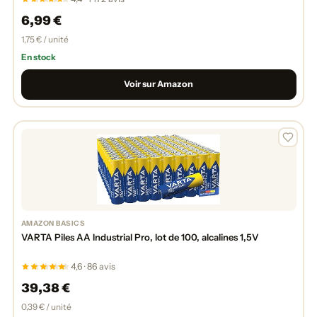
6,99 €
1,75 € / unité
En stock
Voir sur Amazon
AMAZON BASICS
VARTA Piles AA Industrial Pro, lot de 100, alcalines 1,5V
4,6 · 86 avis
39,38 €
0,39 € / unité