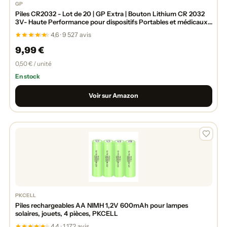
GP
Piles CR2032 - Lot de 20 | GP Extra | Bouton Lithium CR 2032
3V- Haute Performance pour dispositifs Portables et médicaux,
Porte-clés et balances
4,6 · 9 527 avis
9,99 €
0,50 € / unité
En stock
Voir sur Amazon
PKCELL
Piles rechargeables AA NIMH 1,2V 600mAh pour lampes
solaires, jouets, 4 pièces, PKCELL
4,4 · 1 172 avis