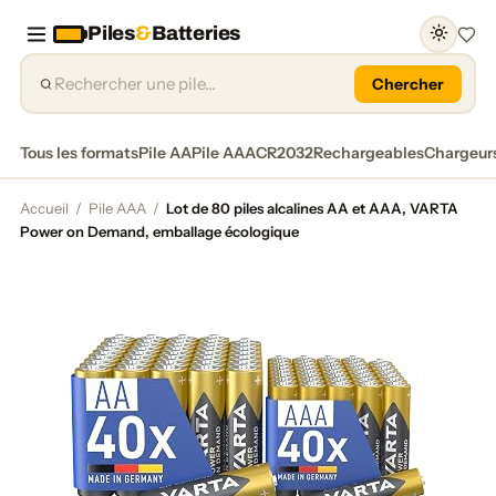
Piles
&
Batteries
Favor
Chercher
Tous les formats
Pile AA
Pile AAA
CR2032
Rechargeables
Chargeur
Accueil
/
Pile AAA
/
Lot de 80 piles alcalines AA et AAA, VARTA
Power on Demand, emballage écologique