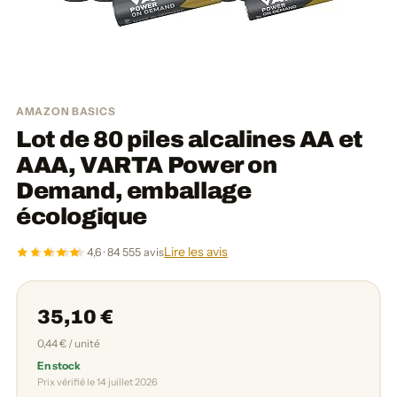
AMAZON BASICS
Lot de 80 piles alcalines AA et
AAA, VARTA Power on
Demand, emballage
écologique
Lire les avis
4,6 · 84 555 avis
35,10 €
0,44 € / unité
En stock
Prix vérifié le 14 juillet 2026