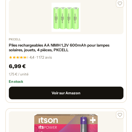
PKCELL
Piles rechargeables AA NIMH 1,2V 600mAh pour lampes
solaires, jouets, 4 pièces, PKCELL
4,4 · 1 172 avis
6,99 €
1,75 € / unité
En stock
Voir sur Amazon