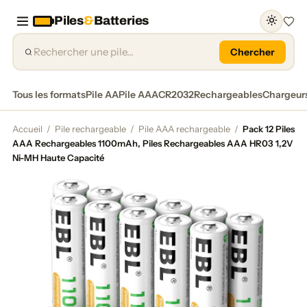
Piles
&
Batteries
Favor
Chercher
Tous les formats
Pile AA
Pile AAA
CR2032
Rechargeables
Chargeur
Accueil
/
Pile rechargeable
/
Pile AAA rechargeable
/
Pack 12 Piles
AAA Rechargeables 1100mAh, Piles Rechargeables AAA HR03 1,2V
Ni-MH Haute Capacité