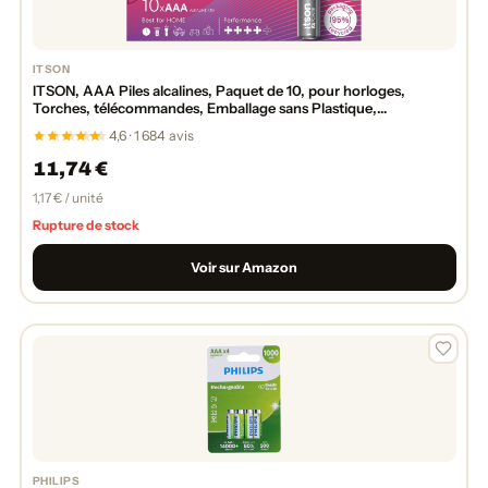
ITSON
ITSON, AAA Piles alcalines, Paquet de 10, pour horloges,
Torches, télécommandes, Emballage sans Plastique,
LR03IPO/10CB
4,6 · 1 684 avis
11,74 €
1,17 € / unité
Rupture de stock
Voir sur Amazon
PHILIPS