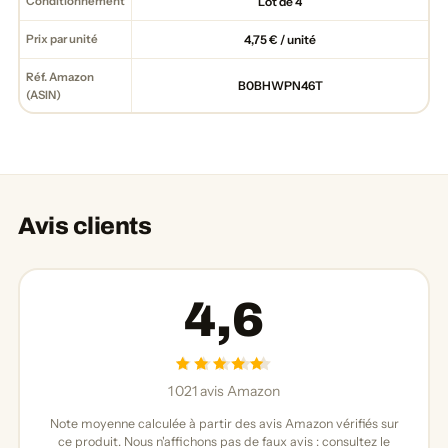
Conditionnement
Lot de 4
Prix par unité
4,75 € / unité
Réf. Amazon
B0BHWPN46T
(ASIN)
Avis clients
4,6
1 021 avis Amazon
Note moyenne calculée à partir des avis Amazon vérifiés sur
ce produit. Nous n'affichons pas de faux avis : consultez le