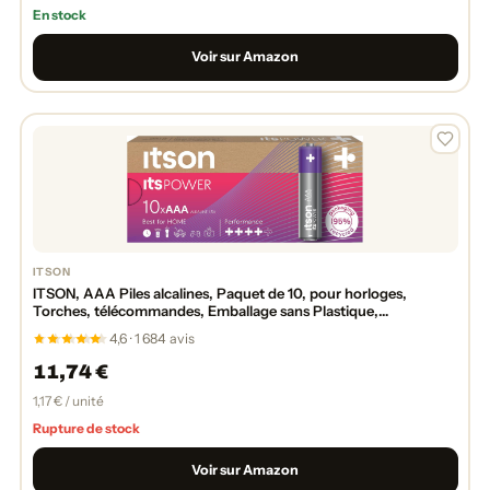
En stock
Voir sur Amazon
ITSON
ITSON, AAA Piles alcalines, Paquet de 10, pour horloges,
Torches, télécommandes, Emballage sans Plastique,
LR03IPO/10CB
4,6 · 1 684 avis
11,74 €
1,17 € / unité
Rupture de stock
Voir sur Amazon