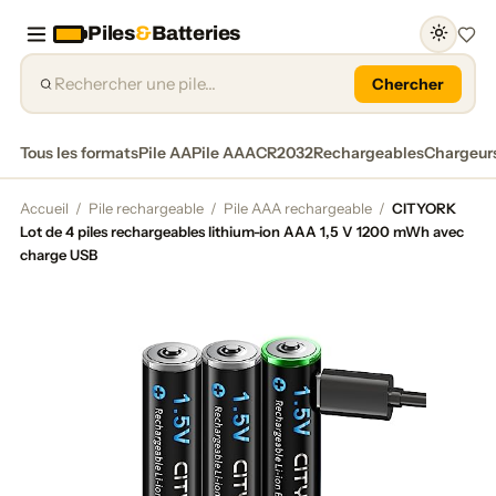
Piles
&
Batteries
Favor
Chercher
Tous les formats
Pile AA
Pile AAA
CR2032
Rechargeables
Chargeur
Accueil
/
Pile rechargeable
/
Pile AAA rechargeable
/
CITYORK
Lot de 4 piles rechargeables lithium-ion AAA 1,5 V 1200 mWh avec
charge USB