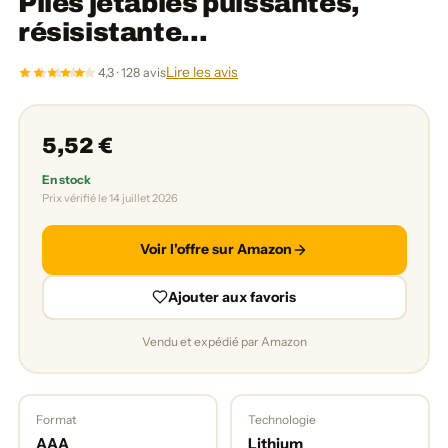
Piles jetables puissantes,
résisistante...
Lire les avis
4,3 · 128 avis
5,52 €
En stock
Prix vérifié le 14 juillet 2026
Voir l'offre sur Amazon
Ajouter aux favoris
Vendu et expédié par Amazon
Format
Technologie
AAA
Lithium