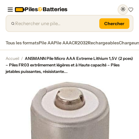
Piles
&
Batteries
Favor
Chercher
Tous les formats
Pile AA
Pile AAA
CR2032
Rechargeables
Chargeur
Accueil
/
ANSMANN Pile Micro AAA Extreme Lithium 1,5V (2 pces)
– Piles FR03 extrêmement légères et à Haute capacité – Piles
jetables puissantes, résisistante...