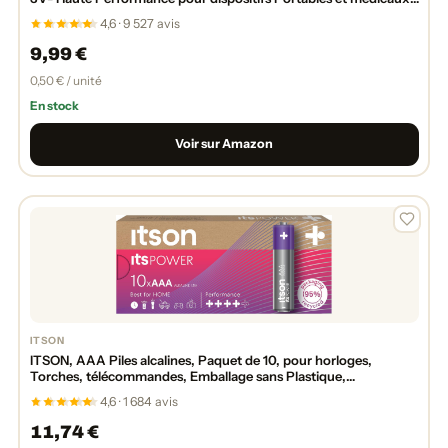
Porte-clés et balances
4,6 · 9 527 avis
9,99 €
0,50 € / unité
En stock
Voir sur Amazon
ITSON
ITSON, AAA Piles alcalines, Paquet de 10, pour horloges,
Torches, télécommandes, Emballage sans Plastique,
LR03IPO/10CB
4,6 · 1 684 avis
11,74 €