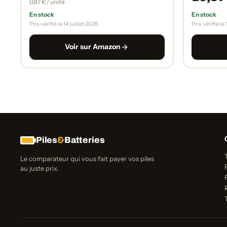
0,87 € / unité
En stock
En stock
Prix vérifié le 14 juillet 2026
Prix vérifié le 
Voir sur Amazon
Piles
&
Batteries
Le comparateur qui vous fait payer vos piles
au juste prix.