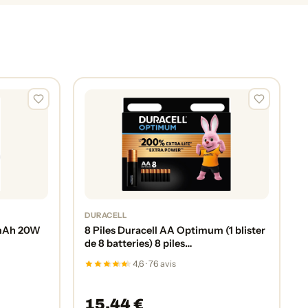
DURACELL
 mAh 20W
8 Piles Duracell AA Optimum (1 blister
de 8 batteries) 8 piles
(MX1500/STYLO/MIGNON)
4,6 · 76 avis
15,44 €