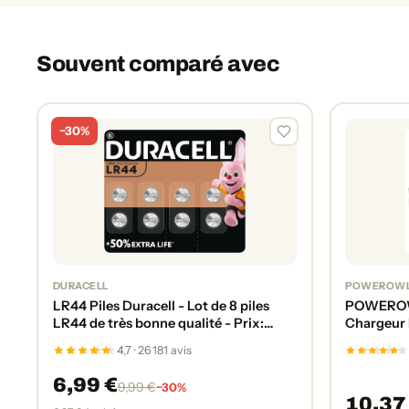
Souvent comparé avec
−30%
DURACELL
POWEROW
LR44 Piles Duracell - Lot de 8 piles
POWEROWL
LR44 de très bonne qualité - Prix:
Chargeur 
6,42€
Charge Ra
4,7 · 26 181 avis
6,99 €
9,99 €
−30%
10,37