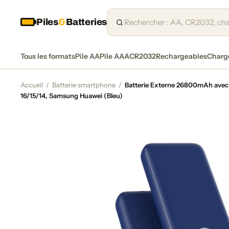
Piles
&
Batteries
Tous les formats
Pile AA
Pile AAA
CR2032
Rechargeables
Charg
Accueil
/
Batterie smartphone
/
Batterie Externe 26800mAh avec 
16/15/14, Samsung Huawei (Bleu)