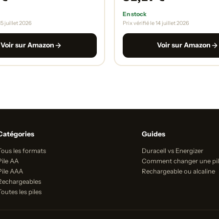
En stock
15 juillet 2026
Prix vérifié le 14 juillet 2026
Voir sur Amazon
Voir sur Amazon
Catégories
Guides
Tous les formats
Duracell vs Energizer
Pile AA
Comment changer une pi
Pile AAA
Rechargeable ou alcaline
Rechargeables
Toutes les piles