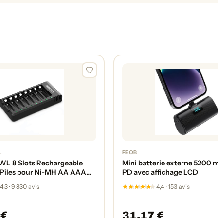
L
FEOB
 8 Slots Rechargeable
Mini batterie externe 5200
Piles pour Ni-MH AA AAA
PD avec affichage LCD
pide avec Port USB
4,3 · 9 830 avis
4,4 · 153 avis
 €
31,17 €