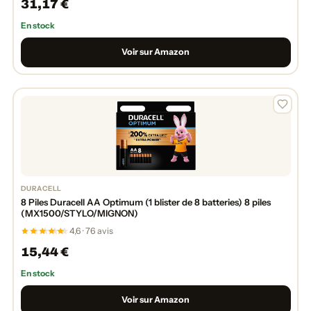
31,17 €
En stock
Voir sur Amazon
DURACELL
8 Piles Duracell AA Optimum (1 blister de 8 batteries) 8 piles
(MX1500/STYLO/MIGNON)
4,6 · 76 avis
15,44 €
En stock
Voir sur Amazon