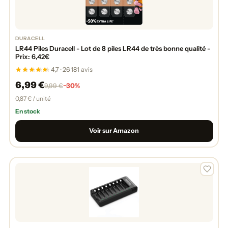
DURACELL
LR44 Piles Duracell - Lot de 8 piles LR44 de très bonne qualité -
Prix: 6,42€
4,7 · 26 181 avis
6,99 €
−30%
9,99 €
0,87 € / unité
En stock
Voir sur Amazon