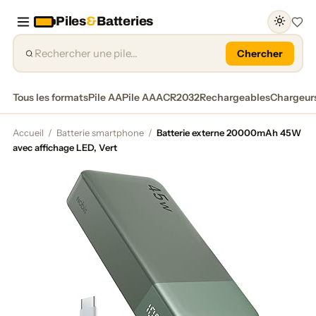
Piles
&
Batteries
Favor
Chercher
Tous les formats
Pile AA
Pile AAA
CR2032
Rechargeables
Chargeur
Accueil
/
Batterie smartphone
/
Batterie externe 20000mAh 45W
avec affichage LED, Vert