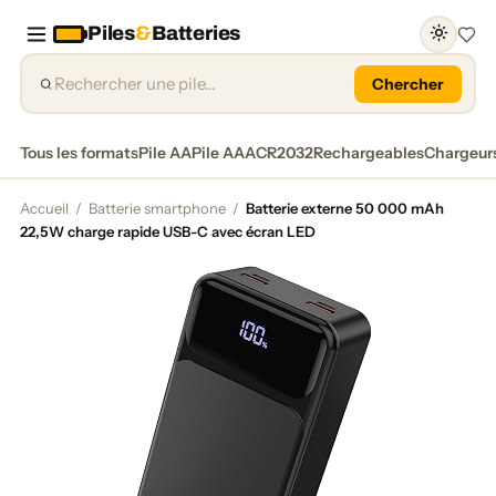
Piles
&
Batteries
Favor
Chercher
Tous les formats
Pile AA
Pile AAA
CR2032
Rechargeables
Chargeur
Accueil
/
Batterie smartphone
/
Batterie externe 50 000 mAh
22,5W charge rapide USB-C avec écran LED