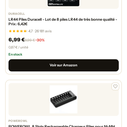
DURACELL
LR44 Piles Duracell - Lot de 8 piles LR44 de très bonne qualité -
Prix: 6,42€
4,7 · 26 181 avis
6,99 €
−30%
9,99 €
0,87 € / unité
En stock
Voir sur Amazon
POWEROWL
POWEROWL 8 Slots Rechargeable Chargeur Piles pour Ni-MH