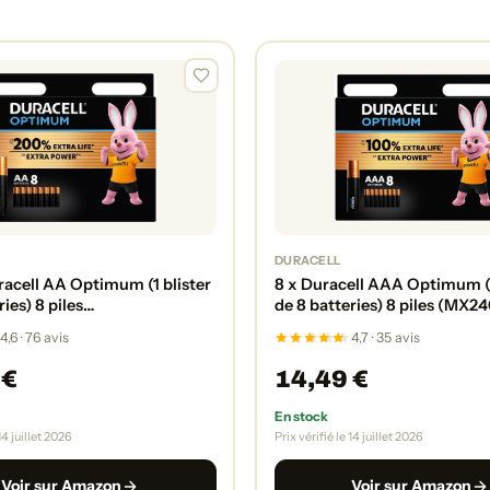
DURACELL
racell AA Optimum (1 blister
8 x Duracell AAA Optimum (1
ies) 8 piles
de 8 batteries) 8 piles (MX2
/STYLO/MIGNON)
STYLO/MICRO)
4,6 · 76 avis
4,7 · 35 avis
 €
14,49 €
En stock
 14 juillet 2026
Prix vérifié le 14 juillet 2026
Voir sur Amazon
Voir sur Amazon