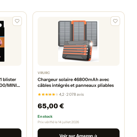
VRURC
 blister
Chargeur solaire 46800mAh avec
400/MINI
câbles intégrés et panneaux pliables
4,2 · 2 078 avis
65,00 €
En stock
Prix vérifié le 14 juillet 2026
Voir sur Amazon