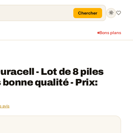
Chercher
Favoris
Bons plans
racell - Lot de 8 piles
 bonne qualité - Prix:
s avis