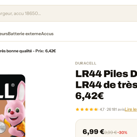
eurs
Batterie externe
Accus
très bonne qualité - Prix: 6,42€
DURACELL
LR44 Piles Du
LR44 de très
6,42€
Lire le
4,7 · 26 181 avis
6,99 €
9,99 €
−30%