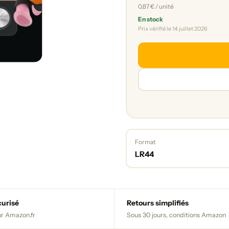
0,87 € / unité
En stock
Prix vérifié le 14 juillet 2026
Format
LR44
curisé
Retours simplifiés
r Amazon.fr
Sous 30 jours, conditions Amazon