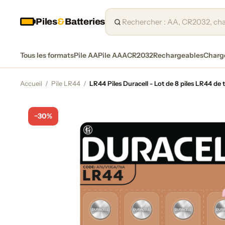
Piles
&
Batteries
Tous les formats
Pile AA
Pile AAA
CR2032
Rechargeables
Charg
Accueil
/
Pile LR44
/
LR44 Piles Duracell - Lot de 8 piles LR44 de 
−30%