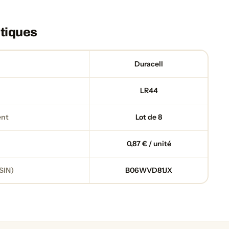
tiques
Duracell
LR44
ent
Lot de 8
0,87 € / unité
SIN)
B06WVD81JX