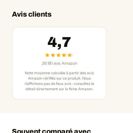
Avis clients
4,7
26 181 avis Amazon
Note moyenne calculée à partir des avis
Amazon vérifiés sur ce produit. Nous
n'affichons pas de faux avis : consultez le
détail directement sur la fiche Amazon.
Souvent comparé avec