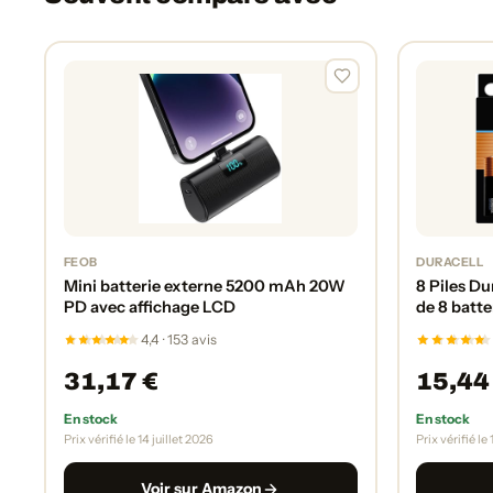
FEOB
DURACELL
Mini batterie externe 5200 mAh 20W
8 Piles Du
PD avec affichage LCD
de 8 batter
(MX1500
4,4 · 153 avis
31,17 €
15,44
En stock
En stock
Prix vérifié le 14 juillet 2026
Prix vérifié le
Voir sur Amazon