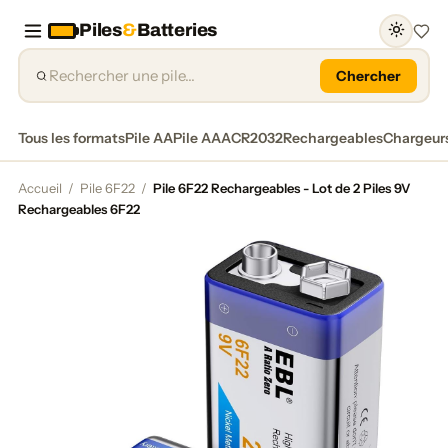
Piles
&
Batteries
Favor
Chercher
Tous les formats
Pile AA
Pile AAA
CR2032
Rechargeables
Chargeur
Accueil
/
Pile 6F22
/
Pile 6F22 Rechargeables - Lot de 2 Piles 9V
Rechargeables 6F22