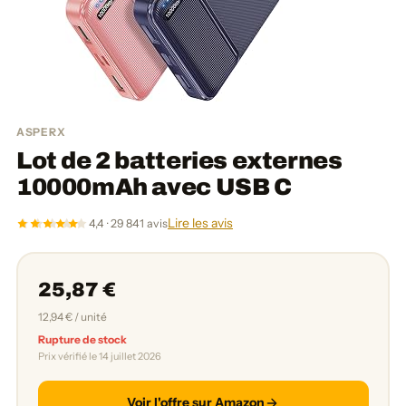
ASPERX
Lot de 2 batteries externes
10000mAh avec USB C
Lire les avis
4,4 · 29 841 avis
25,87 €
12,94 € / unité
Rupture de stock
Prix vérifié le 14 juillet 2026
Voir l'offre sur Amazon