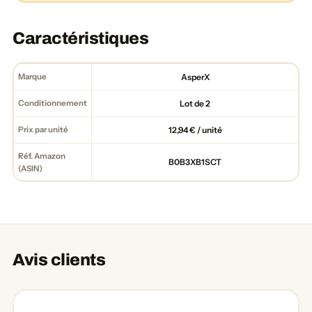
Caractéristiques
Marque
AsperX
Conditionnement
Lot de 2
Prix par unité
12,94 € / unité
Réf. Amazon
B0B3XB1SCT
(ASIN)
Avis clients