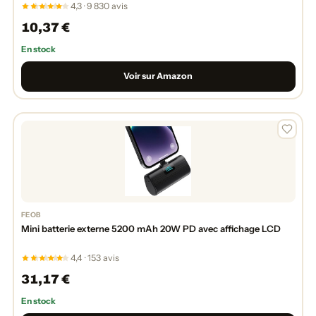
4,3 · 9 830 avis
10,37 €
En stock
Voir sur Amazon
FEOB
Mini batterie externe 5200 mAh 20W PD avec affichage LCD
4,4 · 153 avis
31,17 €
En stock