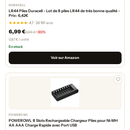
DURACELL
LR44 Piles Duracell - Lot de 8 piles LR44 de très bonne qualité -
Prix: 6,42€
4,7 · 26 181 avis
6,99 €
−30%
9,99 €
0,87 € / unité
En stock
Voir sur Amazon
POWEROWL
POWEROWL 8 Slots Rechargeable Chargeur Piles pour Ni-MH
AA AAA Charge Rapide avec Port USB