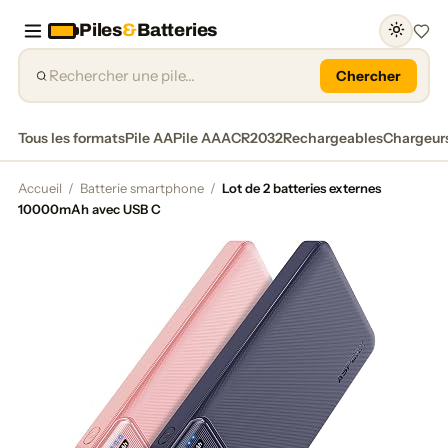
Piles
&
Batteries
Favor
Chercher
Tous les formats
Pile AA
Pile AAA
CR2032
Rechargeables
Chargeur
Accueil
/
Batterie smartphone
/
Lot de 2 batteries externes
10000mAh avec USB C