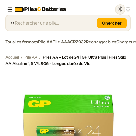
Piles
&
Batteries
Favor
Chercher
Tous les formats
Pile AA
Pile AAA
CR2032
Rechargeables
Chargeur
Accueil
/
Pile AA
/
Piles AA - Lot de 24 | GP Ultra Plus | Piles Stilo
AA Alcaline 1,5 V/LR06 - Longue durée de Vie