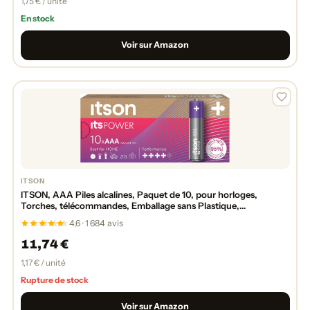
1,75 € / unité
En stock
Voir sur Amazon
ITSON
ITSON, AAA Piles alcalines, Paquet de 10, pour horloges,
Torches, télécommandes, Emballage sans Plastique,
LR03IPO/10CB
4,6 · 1 684 avis
11,74 €
1,17 € / unité
Rupture de stock
Voir sur Amazon