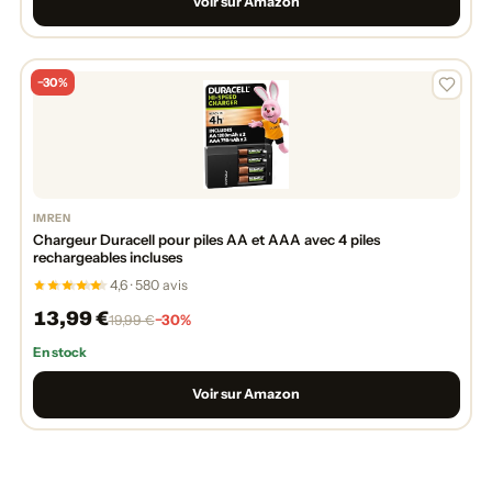
Voir sur Amazon
−30%
IMREN
Chargeur Duracell pour piles AA et AAA avec 4 piles
rechargeables incluses
4,6 · 580 avis
13,99 €
−30%
19,99 €
En stock
Voir sur Amazon