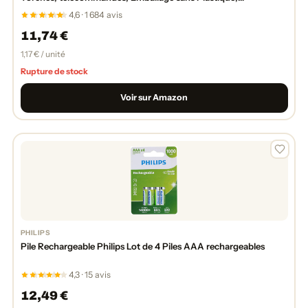
LR03IPO/10CB
4,6 · 1 684 avis
11,74 €
1,17 € / unité
Rupture de stock
Voir sur Amazon
PHILIPS
Pile Rechargeable Philips Lot de 4 Piles AAA rechargeables
4,3 · 15 avis
12,49 €