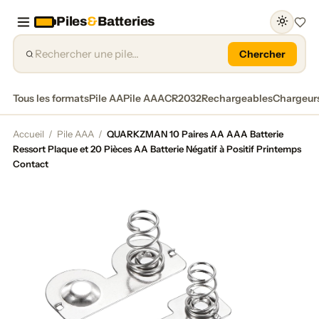
Piles
&
Batteries
Favor
Chercher
Tous les formats
Pile AA
Pile AAA
CR2032
Rechargeables
Chargeur
Accueil
/
Pile AAA
/
QUARKZMAN 10 Paires AA AAA Batterie
Ressort Plaque et 20 Pièces AA Batterie Négatif à Positif Printemps
Contact