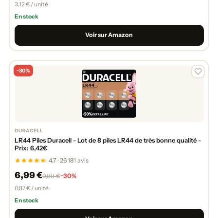
3,12 € / unité
En stock
Voir sur Amazon
−30%
DURACELL
LR44 Piles Duracell - Lot de 8 piles LR44 de très bonne qualité -
Prix: 6,42€
4,7 · 26 181 avis
6,99 €
−30%
9,99 €
0,87 € / unité
En stock