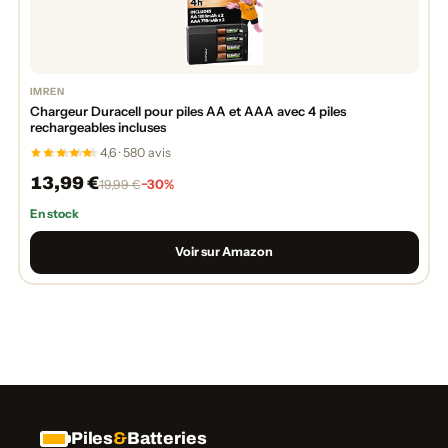
IMREN
Chargeur Duracell pour piles AA et AAA avec 4 piles
rechargeables incluses
4,6 · 580 avis
13,99 €
−30%
19,99 €
En stock
Voir sur Amazon
Piles
&
Batteries