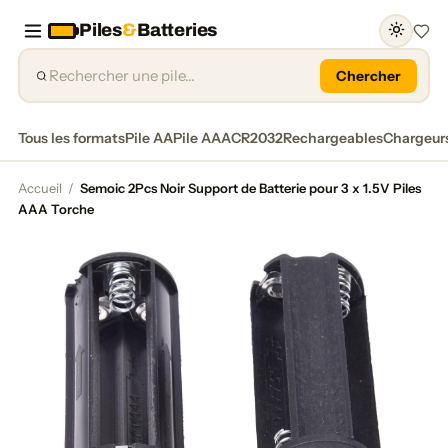
Piles
&
Batteries
Favor
Chercher
Tous les formats
Pile AA
Pile AAA
CR2032
Rechargeables
Chargeur
Accueil
/
Semoic 2Pcs Noir Support de Batterie pour 3 x 1.5V Piles
AAA Torche