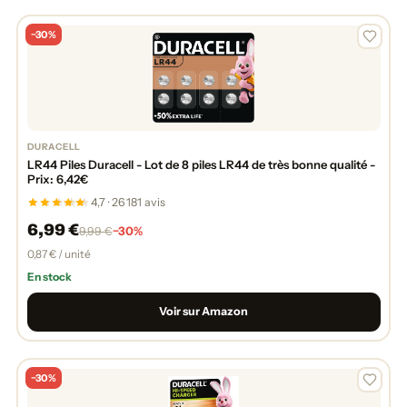
−30%
DURACELL
LR44 Piles Duracell - Lot de 8 piles LR44 de très bonne qualité -
Prix: 6,42€
4,7 · 26 181 avis
6,99 €
−30%
9,99 €
0,87 € / unité
En stock
Voir sur Amazon
−30%