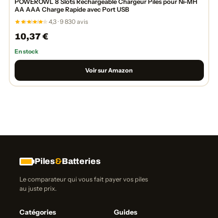
POWEROWL 8 Slots Rechargeable Chargeur Piles pour Ni-MH
AA AAA Charge Rapide avec Port USB
4,3 · 9 830 avis
10,37 €
En stock
Voir sur Amazon
Piles
&
Batteries
Le comparateur qui vous fait payer vos piles
au juste prix.
Catégories
Guides