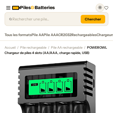
Piles
&
Batteries
Favor
Chercher
Tous les formats
Pile AA
Pile AAA
CR2032
Rechargeables
Chargeur
Accueil
/
Pile rechargeable
/
Pile AA rechargeable
/
POWEROWL
Chargeur de piles 4 slots (AA/AAA, charge rapide, USB)