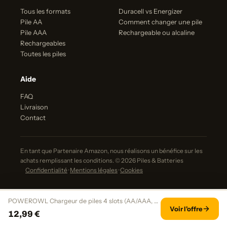
Tous les formats
Duracell vs Energizer
Pile AA
Comment changer une pile
Pile AAA
Rechargeable ou alcaline
Rechargeables
Toutes les piles
Aide
FAQ
Livraison
Contact
En tant que Partenaire Amazon, nous réalisons un bénéfice sur les
achats remplissant les conditions. © 2026 Piles & Batteries
Confidentialité
·
Mentions légales
·
Cookies
POWEROWL Chargeur de piles 4 slots (AA/AAA, charge rapide, USB)
Voir l'offre
12,99 €