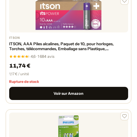
ITSON
ITSON, AAA Piles alcalines, Paquet de 10, pour horloges,
Torches, télécommandes, Emballage sans Plastique,
LR03IPO/10CB
4,6 · 1 684 avis
11,74 €
1,17 € / unité
Rupture de stock
Voir sur Amazon